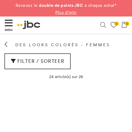
double de points JBC
Recevez le
à chaque achat*
Plus d'info
0
0
ercher
Search
MENU
DES LOOKS COLORÉS - FEMMES
FILTER / SORTEER
24 article(s) sur 28