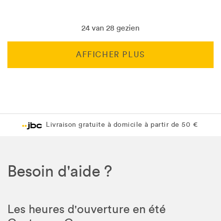
24 van 28 gezien
AFFICHER PLUS
Livraison gratuite en magasin JBC
Livraison gratuite en magasin JBC
Besoin d'aide ?
Les heures d'ouverture en été