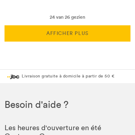
24 van 26 gezien
AFFICHER PLUS
Livraison gratuite en magasin JBC
Livraison gratuite en magasin JBC
Besoin d'aide ?
Les heures d'ouverture en été