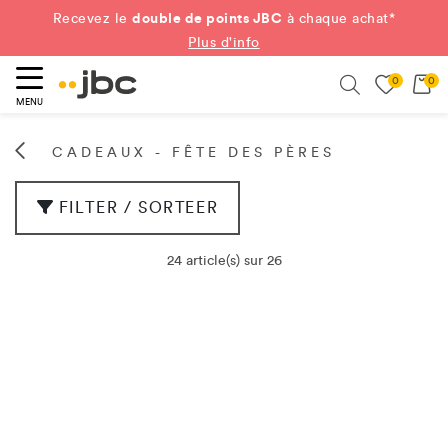
double de points JBC
Recevez le
à chaque achat*
Plus d'info
0
0
ercher
Search
MENU
CADEAUX - FÊTE DES PÈRES
FILTER / SORTEER
24 article(s) sur 26