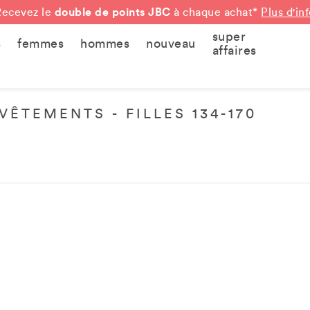
double de points JBC
Recevez le
à chaque achat*
Plus d'in
super
s
femmes
hommes
nouveau
affaires
VÊTEMENTS - FILLES 134-170