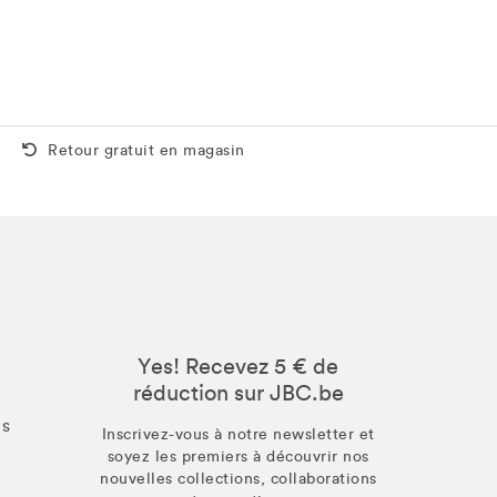
Retour gratuit aussi en magasin
Retour gratuit en magasin
Yes! Recevez 5 € de
réduction sur JBC.be
us
Inscrivez-vous à notre newsletter et
soyez les premiers à découvrir nos
nouvelles collections, collaborations