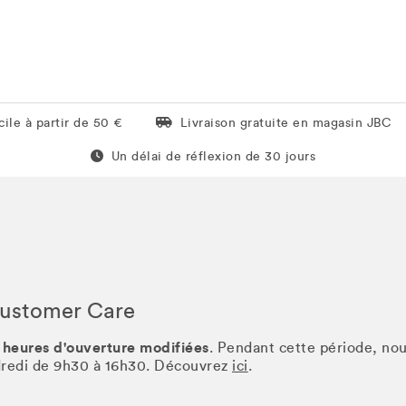
Livraison gratuite en magasin JBC
ile à partir de 50 €
Livraison gratuite en magasin JBC
Un délai de réflexion de 60 jours
Un délai de réflexion de 30 jours
Customer Care
 heures d'ouverture modifiées
. Pendant cette période, no
ndredi de 9h30 à 16h30. Découvrez
ici
.