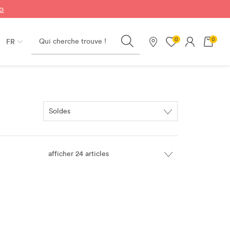
fo
Search
0
0
FR
Nos magasins