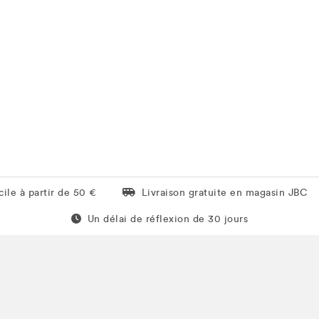
Livraison gratuite en magasin JBC
ile à partir de 50 €
Livraison gratuite en magasin JBC
Un délai de réflexion de 60 jours
Un délai de réflexion de 30 jours