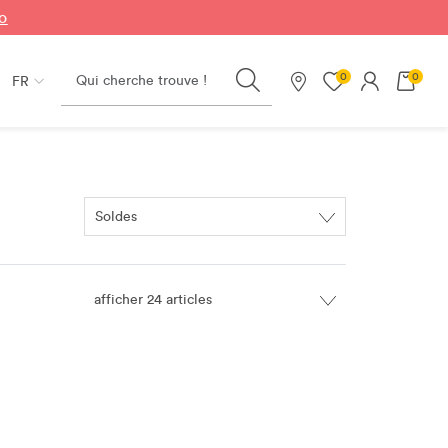
fo
Search
0
0
FR
Nos magasins