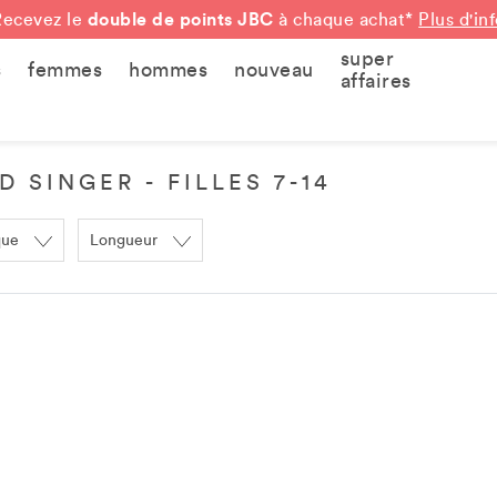
double de points JBC
Recevez le
à chaque achat*
Plus d'in
super
s
femmes
hommes
nouveau
affaires
 SINGER - FILLES 7-14
que
Longueur