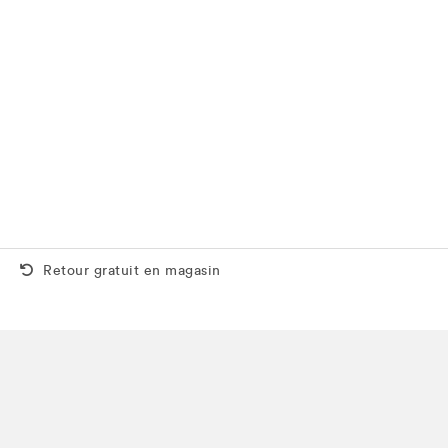
Retour gratuit aussi en magasin
Retour gratuit en magasin