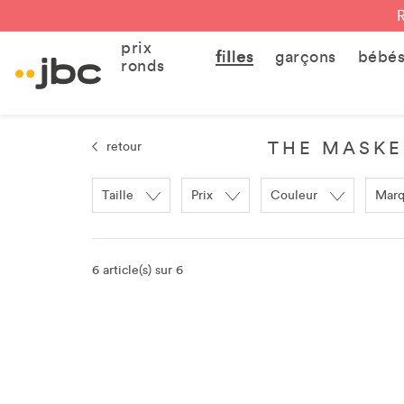
prix
filles
garçons
bébé
ronds
THE MASKED
retour
Taille
Prix
Couleur
Mar
6 article(s) sur 6