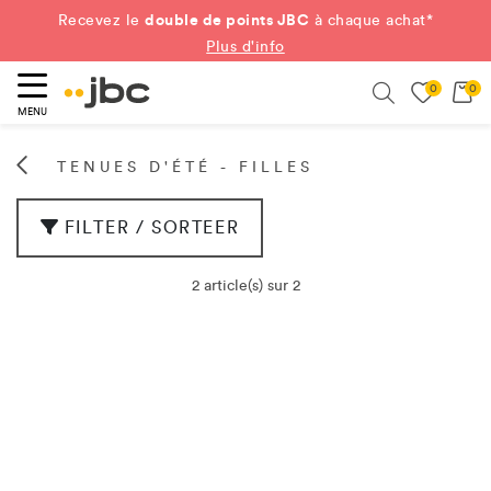
double de points JBC
Recevez le
à chaque achat*
Plus d'info
0
0
ercher
Search
MENU
TENUES D'ÉTÉ - FILLES
FILTER / SORTEER
2 article(s) sur 2