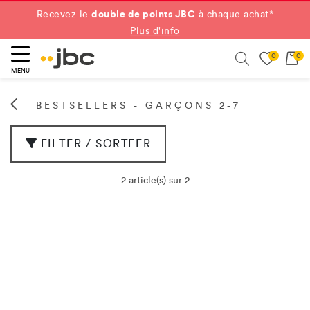
double de points JBC
Recevez le
à chaque achat*
Plus d'info
0
0
ercher
Search
MENU
BESTSELLERS - GARÇONS 2-7
FILTER / SORTEER
2 article(s) sur 2