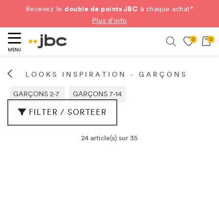
double de points JBC
Recevez le
à chaque achat*
Plus d'info
0
0
ercher
Search
MENU
LOOKS INSPIRATION - GARÇONS
GARÇONS 2-7
GARÇONS 7-14
FILTER / SORTEER
24 article(s) sur 35