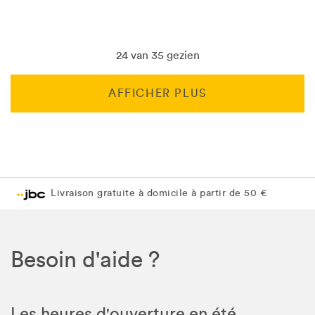
24 van 35 gezien
AFFICHER PLUS
Livraison gratuite en magasin JBC
Livraison gratuite en magasin JBC
Besoin d'aide ?
Les heures d'ouverture en été