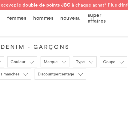
double de points JBC
Recevez le
à chaque achat*
Plus d'in
super
s
femmes
hommes
nouveau
affaires
 DENIM - GARÇONS
Couleur
Marque
Type
Coupe
es manches
Discountpercentage