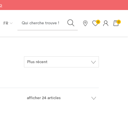
fo
Search
0
0
FR
Nos magasins