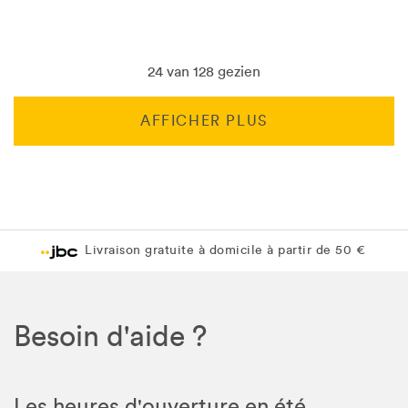
24 van 128 gezien
AFFICHER PLUS
Livraison gratuite en magasin JBC
Livraison gratuite en magasin JBC
Besoin d'aide ?
Les heures d'ouverture en été