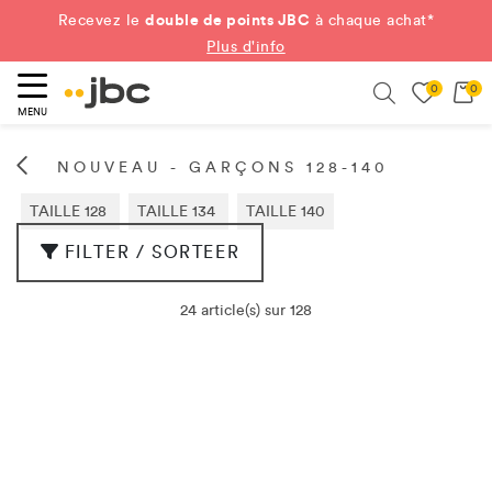
double de points JBC
Recevez le
à chaque achat*
Plus d'info
0
0
ercher
Search
MENU
NOUVEAU - GARÇONS 128-140
TAILLE 128
TAILLE 134
TAILLE 140
FILTER / SORTEER
24 article(s) sur 128