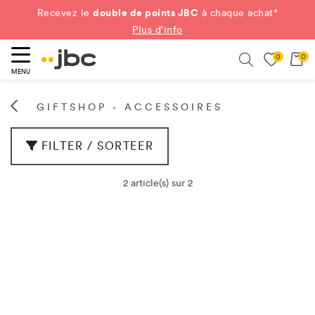
double de points JBC
Recevez le
à chaque achat*
Plus d'info
0
0
ercher
Search
MENU
GIFTSHOP - ACCESSOIRES
FILTER / SORTEER
2 article(s) sur 2