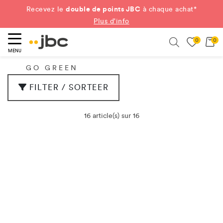
double de points JBC
Recevez le
à chaque achat*
Plus d'info
0
0
ercher
Search
MENU
GO GREEN
FILTER / SORTEER
16 article(s) sur 16