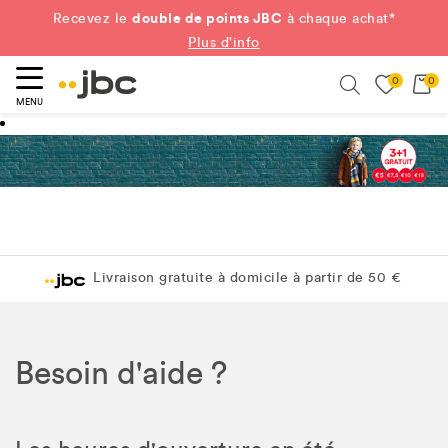
double de points JBC
Recevez le
à chaque achat*
Plus d'info
0
0
ercher
Search
MENU
Livraison gratuite à domicile à partir de 50 €
Besoin d'aide ?