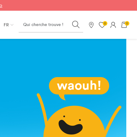
fo
Search
0
0
FR
Nos magasins