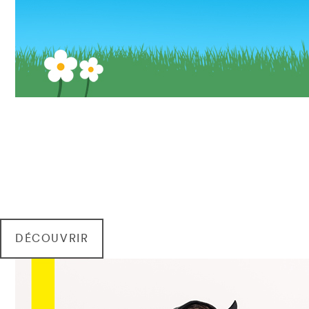
15% àpd € 30
25% àpd € 60
35% àpd € 90
sur tout jusqu'à 21/05 minuit*
DÉCOUVRIR