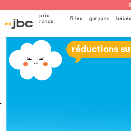
prix
filles
garçons
bébé
ronds