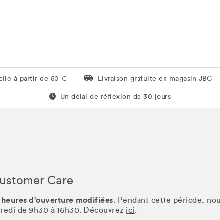
Livraison gratuite en magasin JBC
ile à partir de 50 €
Livraison gratuite en magasin JBC
Un délai de réflexion de 60 jours
Un délai de réflexion de 30 jours
Customer Care
 heures d'ouverture modifiées
. Pendant cette période, no
ndredi de 9h30 à 16h30. Découvrez
ici
.