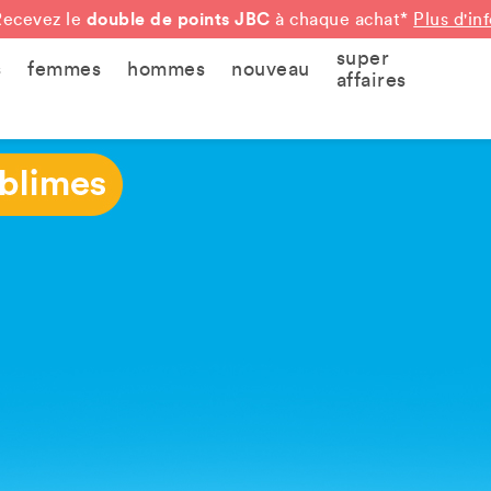
double de points JBC
Recevez le
à chaque achat*
Plus d'in
super
s
femmes
hommes
nouveau
affaires