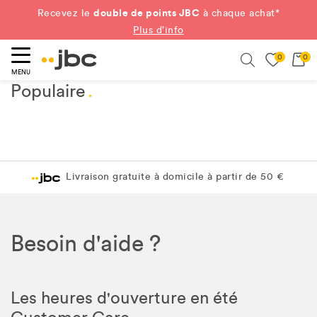
double de points JBC
Recevez le
à chaque achat*
Plus d'info
0
0
ercher
Search
MENU
Populaire
.
Livraison gratuite à domicile à partir de 50 €
Besoin d'aide ?
Les heures d'ouverture en été