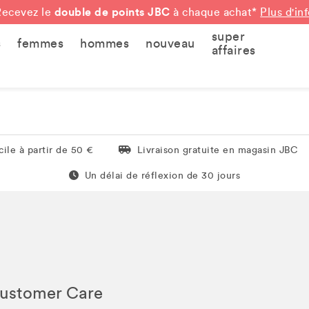
double de points JBC
Recevez le
à chaque achat*
Plus d'in
super
s
femmes
hommes
nouveau
affaires
Livraison gratuite en magasin JBC
ile à partir de 50 €
Livraison gratuite en magasin JBC
Un délai de réflexion de 60 jours
Un délai de réflexion de 30 jours
Customer Care