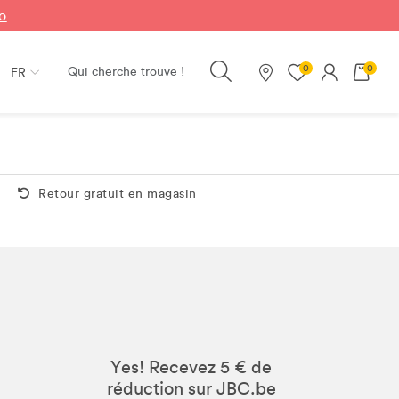
fo
Search
0
0
FR
Nos magasins
Retour gratuit aussi en magasin
Retour gratuit en magasin
Yes! Recevez 5 € de
réduction sur JBC.be