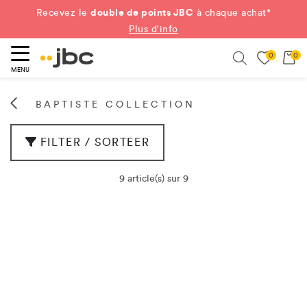
double de points JBC
Recevez le
à chaque achat*
Plus d'info
0
0
ercher
Search
MENU
BAPTISTE COLLECTION
FILTER / SORTEER
9 article(s) sur 9