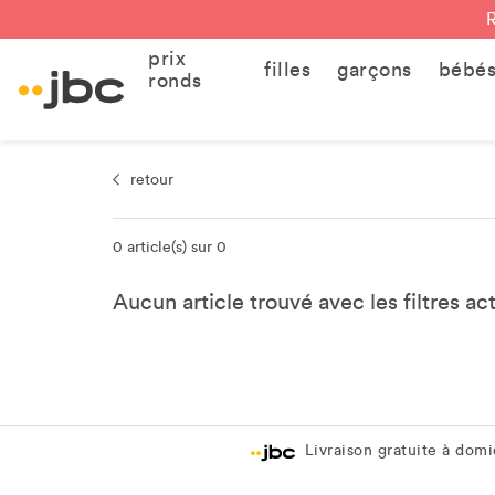
prix
filles
garçons
bébé
ronds
retour
0 article(s) sur 0
Aucun article trouvé avec les filtres ac
Livraison gratuite à domic