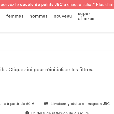
double de points JBC
Recevez le
à chaque achat*
Plus d'in
super
s
femmes
hommes
nouveau
affaires
tifs. Cliquez
ici
pour réinitialiser les filtres.
Livraison gratuite en magasin JBC
ile à partir de 50 €
Livraison gratuite en magasin JBC
Un délai de réflexion de 60 jours
Un délai de réflexion de 30 jours