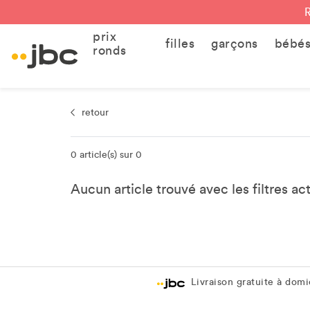
prix
filles
garçons
bébé
ronds
retour
0 article(s) sur 0
Aucun article trouvé avec les filtres ac
Livraison gratuite à domic