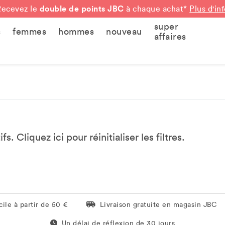
double de points JBC
Recevez le
à chaque achat*
Plus d'in
super
s
femmes
hommes
nouveau
affaires
tifs. Cliquez
ici
pour réinitialiser les filtres.
Livraison gratuite en magasin JBC
ile à partir de 50 €
Livraison gratuite en magasin JBC
Un délai de réflexion de 60 jours
Un délai de réflexion de 30 jours