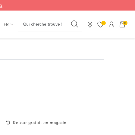
fo
Search
0
0
FR
Nos magasins
Retour gratuit aussi en magasin
Retour gratuit en magasin