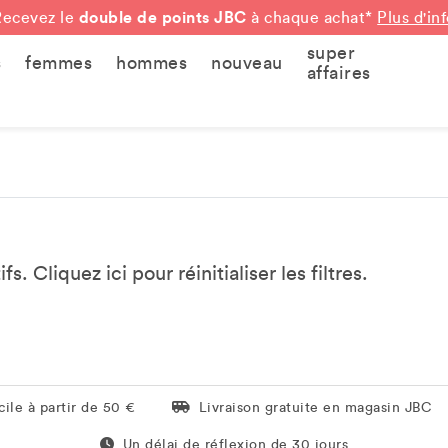
double de points JBC
Recevez le
à chaque achat*
Plus d'in
super
s
femmes
hommes
nouveau
affaires
tifs. Cliquez
ici
pour réinitialiser les filtres.
Livraison gratuite en magasin JBC
ile à partir de 50 €
Livraison gratuite en magasin JBC
Un délai de réflexion de 60 jours
Un délai de réflexion de 30 jours