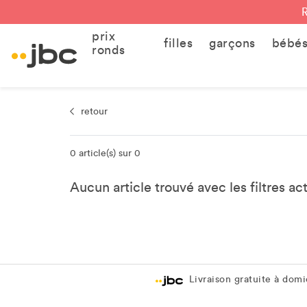
prix
filles
garçons
bébé
ronds
retour
0 article(s) sur 0
Aucun article trouvé avec les filtres ac
Livraison gratuite à domic