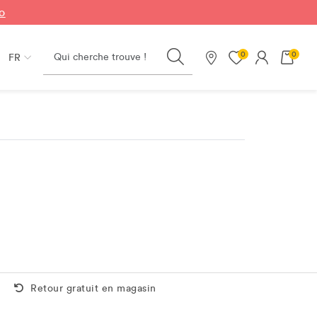
fo
Search
0
0
FR
Nos magasins
Retour gratuit aussi en magasin
Retour gratuit en magasin