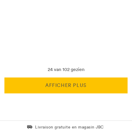
24 van 102 gezien
AFFICHER PLUS
Livraison gratuite en magasin JBC
Livraison gratuite en magasin JBC