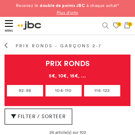
double de points JBC
Recevez le
à chaque achat*
Plus d'info
0
0
ercher
Search
MENU
PRIX RONDS - GARÇONS 2-7
PRIX RONDS
5€, 10€, 15€, ...
92-98
104-110
116-122
FILTER / SORTEER
24 article(s) sur 102