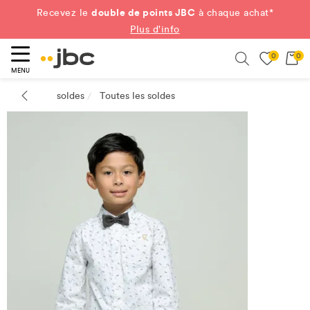
double de points JBC
Recevez le
à chaque achat*
Plus d'info
0
0
ercher
Search
MENU
soldes
Toutes les soldes
/