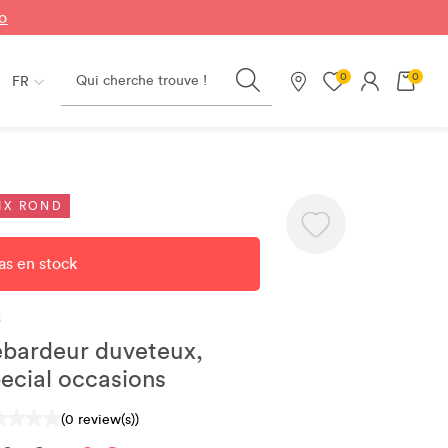
fo
Search
0
0
FR
Nos magasins
IX ROND
as en stock
S
bardeur duveteux,
ecial occasions
(0 review(s))