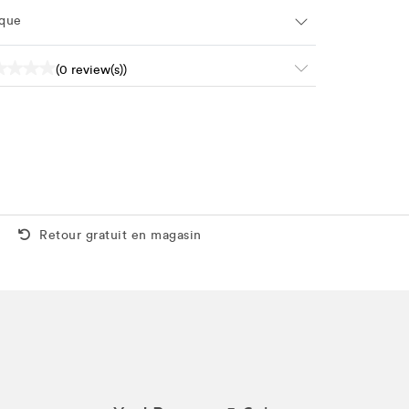
que
(0 review(s))
Retour gratuit aussi en magasin
Retour gratuit en magasin