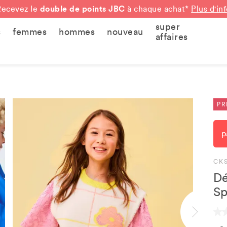
double de points JBC
Recevez le
à chaque achat*
Plus d'in
super
s
femmes
hommes
nouveau
affaires
PR
p
CK
Dé
Sp