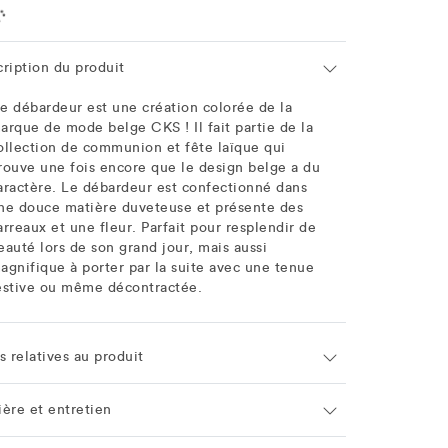
ation
cription du produit
e débardeur est une création colorée de la
arque de mode belge CKS ! Il fait partie de la
ollection de communion et fête laïque qui
rouve une fois encore que le design belge a du
aractère. Le débardeur est confectionné dans
ne douce matière duveteuse et présente des
arreaux et une fleur. Parfait pour resplendir de
eauté lors de son grand jour, mais aussi
agnifique à porter par la suite avec une tenue
estive ou même décontractée.
s relatives au produit
ière et entretien