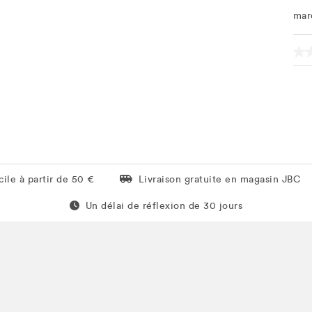
mar
Livraison gratuite en magasin JBC
ile à partir de 50 €
Livraison gratuite en magasin JBC
Un délai de réflexion de 60 jours
Un délai de réflexion de 30 jours