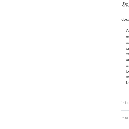
Loc
des
C
m
c
p
c
u
c
b
m
f
info
mat