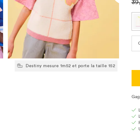
39
C
Destiny mesure 1m52 et porte la taille 152
Gag