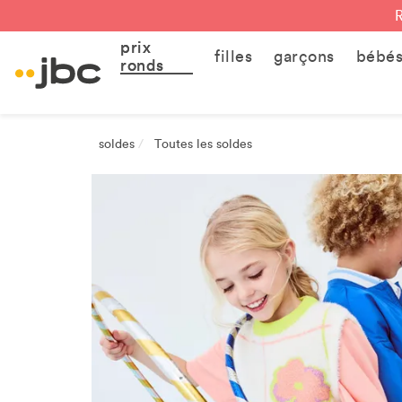
prix
filles
garçons
bébé
ronds
soldes
Toutes les soldes
/