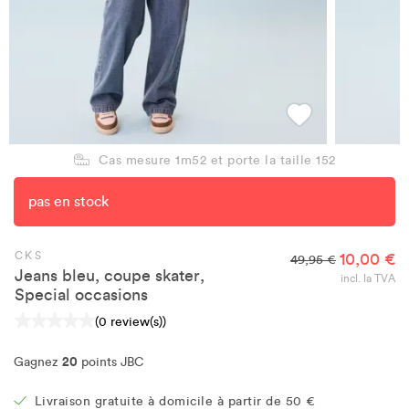
Cas mesure 1m52 et porte la taille 152
pas en stock
CKS
10,00 €
49,95 €
Jeans bleu, coupe skater,
incl. la TVA
Special occasions
(0 review(s))
20
Gagnez
points JBC
Livraison gratuite à domicile à partir de 50 €