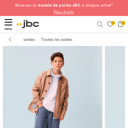
double de points JBC
Recevez le
à chaque achat*
Plus d'info
0
0
ercher
Search
MENU
soldes
Toutes les soldes
/