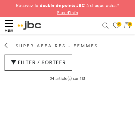
double de points JBC
Recevez le
à chaque achat*
Plus d'info
0
0
ercher
Search
MENU
SUPER AFFAIRES - FEMMES
FILTER / SORTEER
24 article(s) sur 113