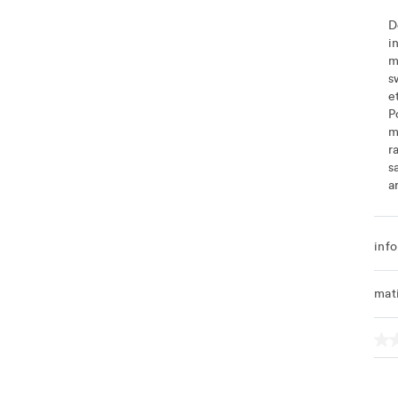
D
i
m
s
e
P
m
r
s
a
info
mat