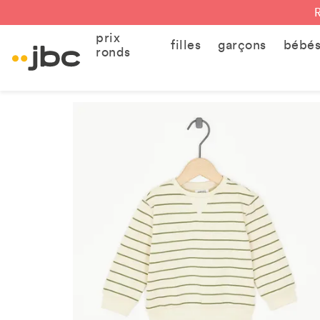
prix
filles
garçons
bébé
ronds