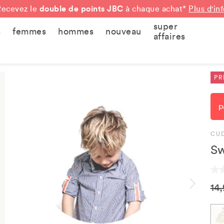
double de points JBC
Recevez le
à chaque achat*
Plus d'in
super
s
femmes
hommes
nouveau
affaires
PR
p
CU
Sw
14