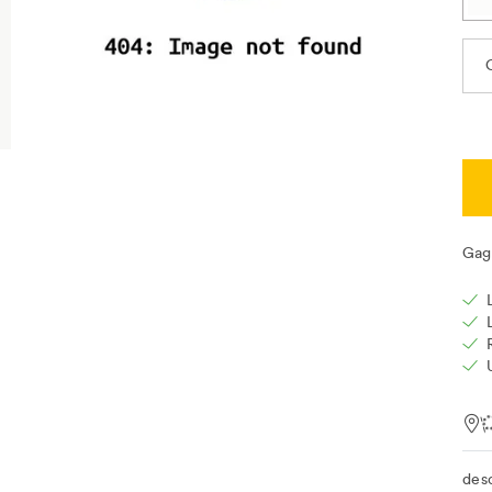
C
Gag
Loc
des