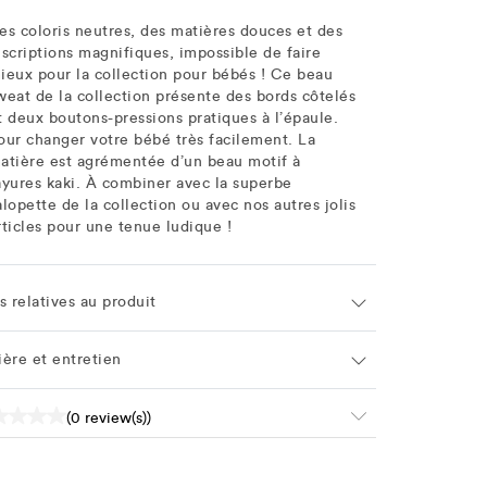
es coloris neutres, des matières douces et des
nscriptions magnifiques, impossible de faire
ieux pour la collection pour bébés ! Ce beau
weat de la collection présente des bords côtelés
t deux boutons-pressions pratiques à l’épaule.
our changer votre bébé très facilement. La
atière est agrémentée d’un beau motif à
ayures kaki. À combiner avec la superbe
alopette de la collection ou avec nos autres jolis
rticles pour une tenue ludique !
s relatives au produit
ière et entretien
(0 review(s))