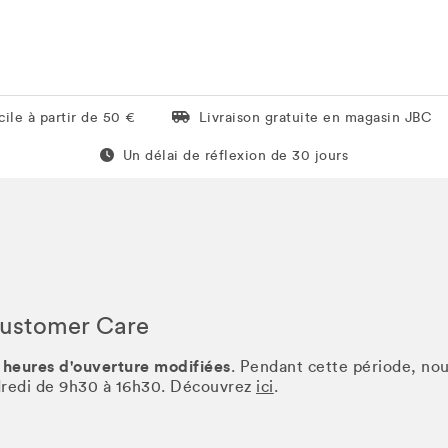
Livraison gratuite en magasin JBC
ile à partir de 50 €
Livraison gratuite en magasin JBC
Un délai de réflexion de 60 jours
Un délai de réflexion de 30 jours
Customer Care
 heures d'ouverture modifiées
. Pendant cette période, no
ndredi de 9h30 à 16h30. Découvrez
ici
.