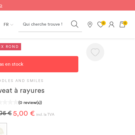
fo
Search
0
0
FR
Nos magasins
IX ROND
as en stock
DDLES AND SMILES
eat à rayures
(0 review(s))
5,00 €
,95 €
incl. la TVA