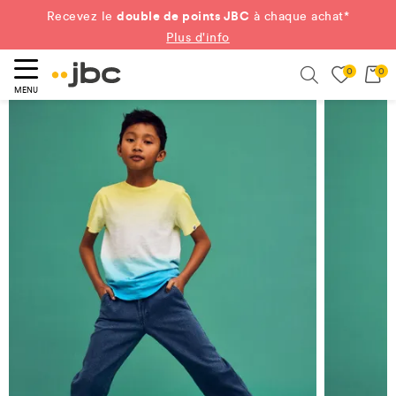
double de points JBC
Recevez le
à chaque achat*
Plus d'info
0
0
ercher
Search
MENU