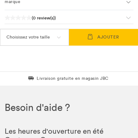
marque
(0 review(s))
Choisissez votre taille
AJOUTER
Livraison gratuite en magasin JBC
Livraison gratuite en magasin JBC
Besoin d'aide ?
Les heures d'ouverture en été