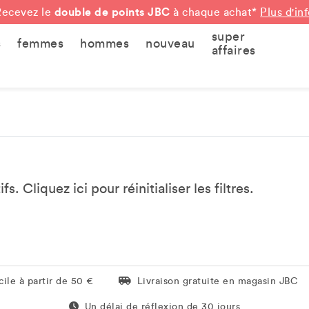
double de points JBC
Recevez le
à chaque achat*
Plus d'in
super
s
femmes
hommes
nouveau
affaires
tifs. Cliquez
ici
pour réinitialiser les filtres.
Livraison gratuite en magasin JBC
ile à partir de 50 €
Livraison gratuite en magasin JBC
Un délai de réflexion de 60 jours
Un délai de réflexion de 30 jours