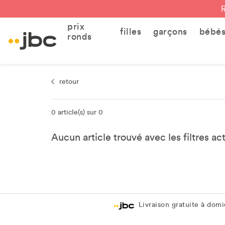
prix
filles
garçons
bébé
ronds
retour
0 article(s) sur 0
Aucun article trouvé avec les filtres ac
Livraison gratuite à domic