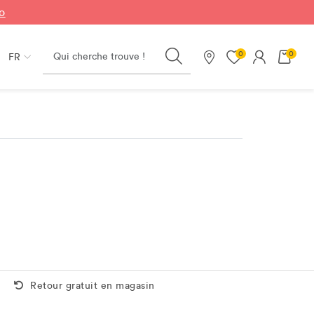
fo
Search
0
0
FR
Nos magasins
Retour gratuit aussi en magasin
Retour gratuit en magasin