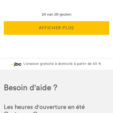
24 van 28 gezien
AFFICHER PLUS
Livraison gratuite en magasin JBC
Livraison gratuite en magasin JBC
Besoin d'aide ?
Les heures d'ouverture en été