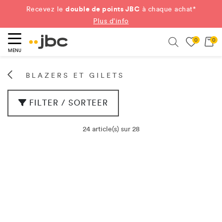
double de points JBC
Recevez le
à chaque achat*
Plus d'info
0
0
ercher
Search
MENU
BLAZERS ET GILETS
FILTER / SORTEER
24 article(s) sur 28