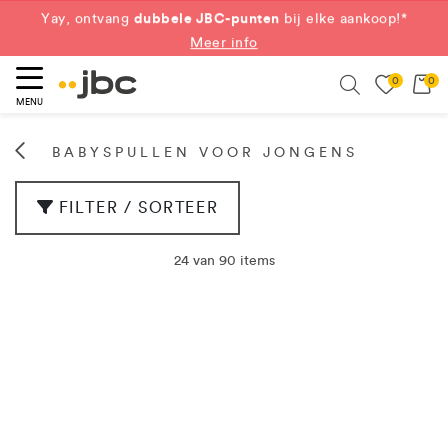
Shop nu
dubbele JBC-punten
Yay, ontvang
bij elke aankoop!*
Meer info
0
0
eken
Search
MENU
BABYSPULLEN VOOR JONGENS
FILTER / SORTEER
24 van 90 items