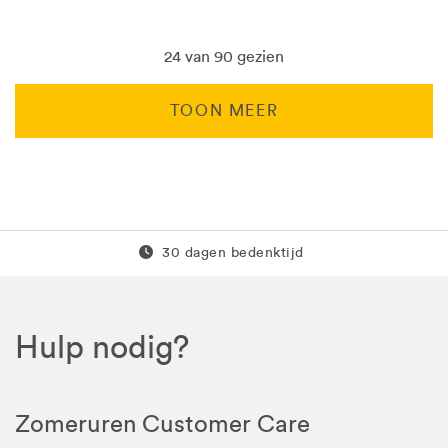
24 van 90 gezien
TOON MEER
Gratis retour
30 dagen bedenktijd
Hulp nodig?
Zomeruren Customer Care