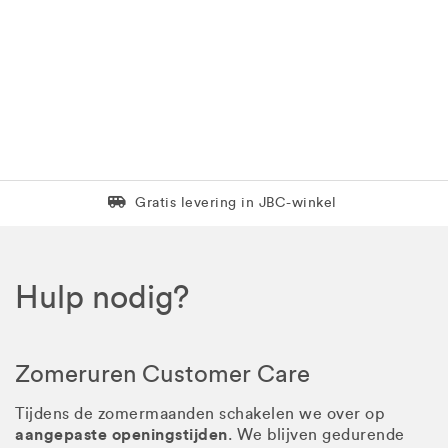
Levering in 1 pakket
Gratis levering in JBC-winkel
Hulp nodig?
Zomeruren Customer Care
Tijdens de zomermaanden schakelen we over op
aangepaste openingstijden
. We blijven gedurende