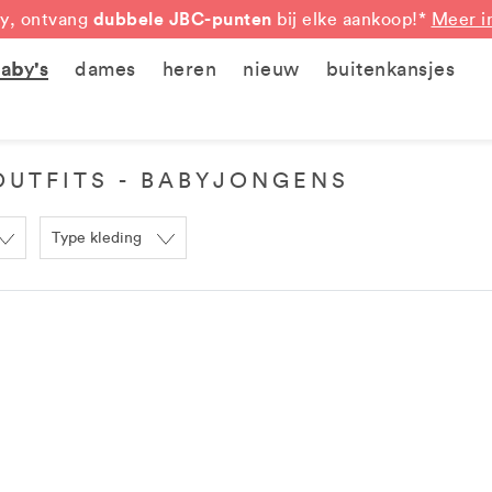
dubbele JBC-punten
y, ontvang
bij elke aankoop!*
Meer i
aby's
dames
heren
nieuw
buitenkansjes
OUTFITS - BABYJONGENS
Type kleding