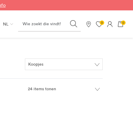
nfo
Search
0
0
NL
Onze winkels