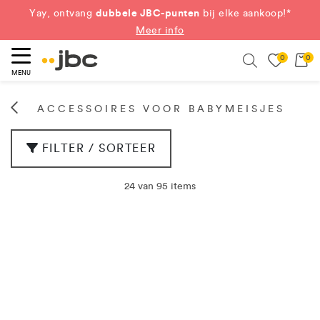
dubbele JBC-punten
Yay, ontvang
bij elke aankoop!*
Meer info
0
0
eken
Search
MENU
ACCESSOIRES VOOR BABYMEISJES
FILTER / SORTEER
24 van 95 items