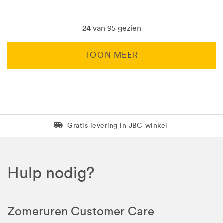
24 van 95 gezien
TOON MEER
Levering in 1 pakket
Gratis levering in JBC-winkel
Hulp nodig?
Zomeruren Customer Care