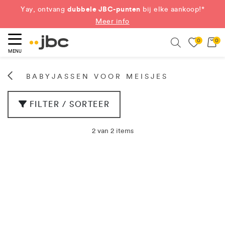
dubbele JBC-punten
Yay, ontvang
bij elke aankoop!*
Meer info
0
0
eken
Search
MENU
BABYJASSEN VOOR MEISJES
FILTER / SORTEER
2 van 2 items