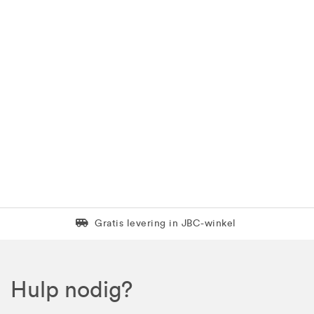
Levering in 1 pakket
Gratis levering in JBC-winkel
Hulp nodig?