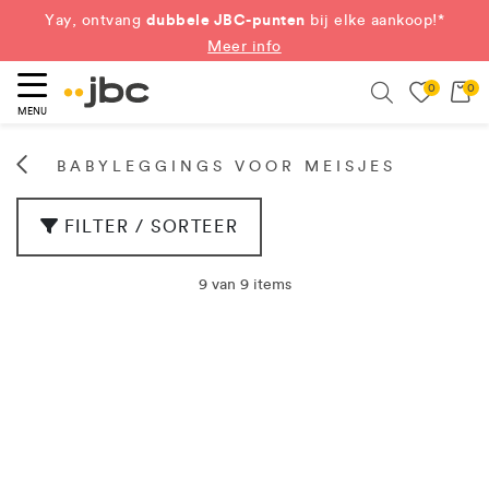
dubbele JBC-punten
Yay, ontvang
bij elke aankoop!*
Meer info
0
0
eken
Search
MENU
BABYLEGGINGS VOOR MEISJES
FILTER / SORTEER
9 van 9 items