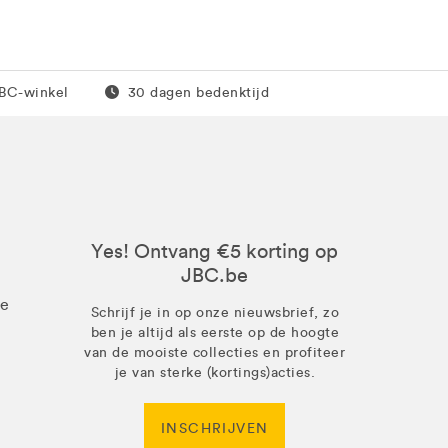
0 euro
Gratis retour
JBC-winkel
30 dagen bedenktijd
Yes! Ontvang €5 korting op
JBC.be
ze
Schrijf je in op onze nieuwsbrief, zo
ben je altijd als eerste op de hoogte
van de mooiste collecties en profiteer
je van sterke (kortings)acties.
INSCHRIJVEN