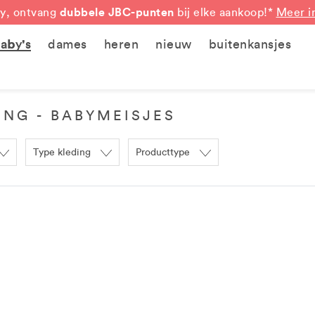
dubbele JBC-punten
y, ontvang
bij elke aankoop!*
Meer i
aby's
dames
heren
nieuw
buitenkansjes
NG - BABYMEISJES
Type kleding
Producttype