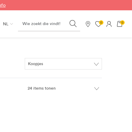
nfo
Search
0
0
NL
Onze winkels