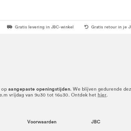
Levering in 1 pakket
Gratis thuis vanaf 5
Gratis levering in JBC-winkel
Gratis retour in je 
aangepaste openingstijden
r op
. We blijven gedurende de
.e.m vrijdag van 9u30 tot 16u30. Ontdek het
hier
.
Voorwaarden
JBC