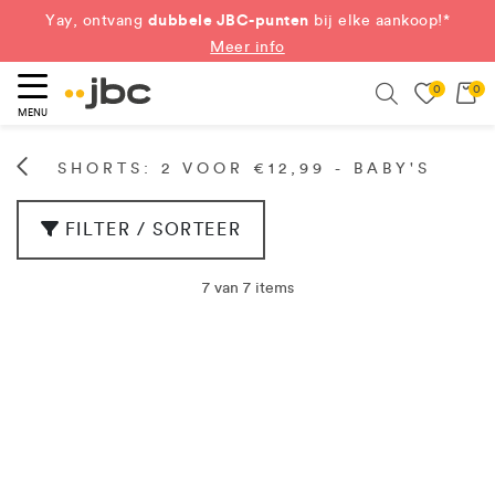
dubbele JBC-punten
Yay, ontvang
bij elke aankoop!*
Meer info
0
0
eken
Search
MENU
SHORTS: 2 VOOR €12,99 - BABY'S
FILTER / SORTEER
7 van 7 items