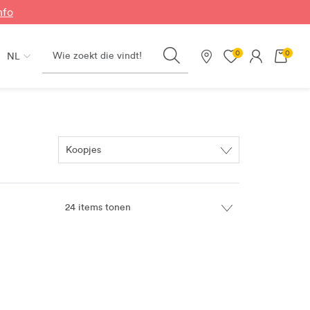
nfo
Search
0
0
NL
Onze winkels