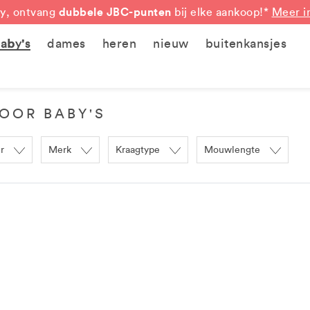
dubbele JBC-punten
y, ontvang
bij elke aankoop!*
Meer i
aby's
dames
heren
nieuw
buitenkansjes
OOR BABY'S
r
Merk
Kraagtype
Mouwlengte