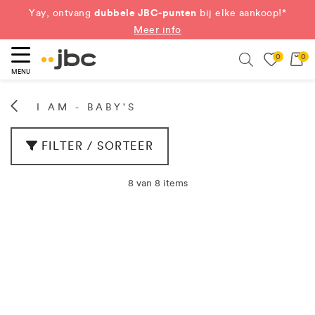
dubbele JBC-punten
Yay, ontvang
bij elke aankoop!*
Meer info
0
0
eken
Search
MENU
I AM - BABY'S
FILTER / SORTEER
8 van 8 items