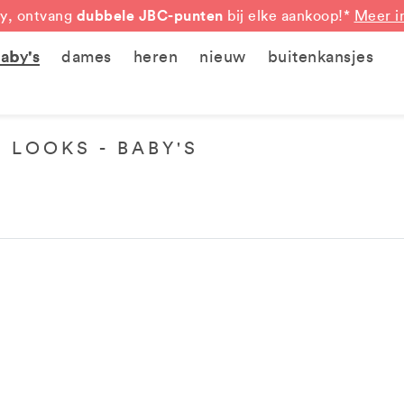
dubbele JBC-punten
y, ontvang
bij elke aankoop!*
Meer i
aby's
dames
heren
nieuw
buitenkansjes
 LOOKS - BABY'S