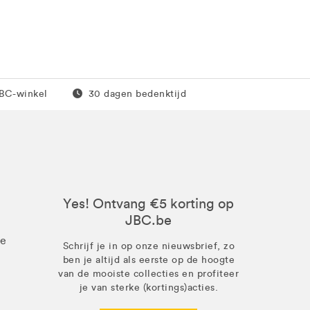
0 euro
Gratis retour
JBC-winkel
30 dagen bedenktijd
Yes! Ontvang €5 korting op
JBC.be
ze
Schrijf je in op onze nieuwsbrief, zo
ben je altijd als eerste op de hoogte
van de mooiste collecties en profiteer
je van sterke (kortings)acties.