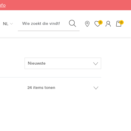
nfo
Search
0
0
NL
Onze winkels