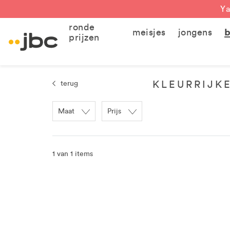
Ya
ronde
meisjes
jongens
b
prijzen
KLEURRIJKE
terug
Maat
Prijs
1 van 1 items