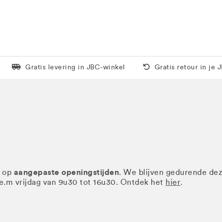
Levering in 1 pakket
Gratis thuis vanaf 5
Gratis levering in JBC-winkel
Gratis retour in je 
aangepaste openingstijden
r op
. We blijven gedurende de
.e.m vrijdag van 9u30 tot 16u30. Ontdek het
hier
.