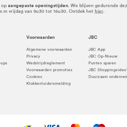
aangepaste openingstijden
r op
. We blijven gedurende de
.e.m vrijdag van 9u30 tot 16u30. Ontdek het
hier
.
Voorwaarden
JBC
Algemene voorwaarden
JBC App
Privacy
JBC Op-Nieuw
-ups
Wedstrijdreglement
Punten sparen
Voorwaarden promoties
JBC Shoppingvideo
Cookies
Duurzaam onderne
Klokkenluidersmelding