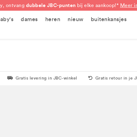
dubbele JBC-punten
y, ontvang
bij elke aankoop!*
Meer i
aby's
dames
heren
nieuw
buitenkansjes
Levering in 1 pakket
Gratis thuis vanaf 5
Gratis levering in JBC-winkel
Gratis retour in je 