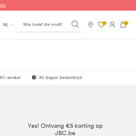
nfo
Search
0
0
NL
Onze winkels
0 euro
Gratis retour
JBC-winkel
30 dagen bedenktijd
Yes! Ontvang €5 korting op
JBC.be