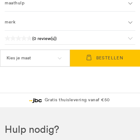
maathulp
merk
(0 review(s))
Kies je maat
BESTELLEN
Lev
Gratis thuislevering vanaf €50
Gra
Hulp nodig?