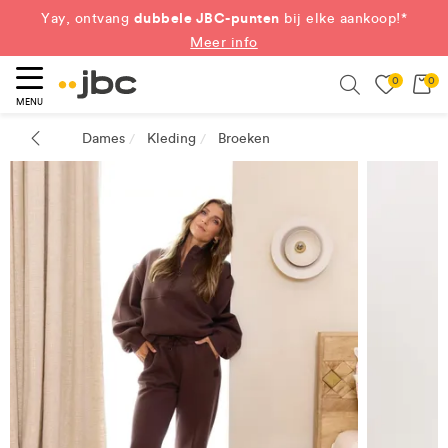
dubbele JBC-punten
Yay, ontvang
bij elke aankoop!*
Meer info
0
0
eken
Search
MENU
Dames
Kleding
Broeken
/
/