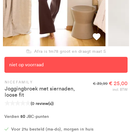
Afra is 1m78 groot en draagt maat S
niet op voorraad
NICEFAMILY
€ 25,00
€ 39,99
Joggingbroek met siernaden,
incl. BTW
loose fit
(0 review(s))
50
Verdien
JBC-punten
Voor 21u besteld (ma-do), morgen in huis