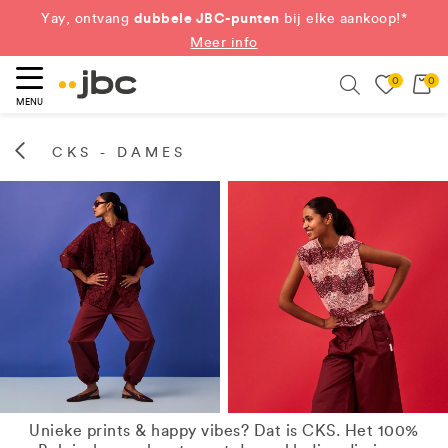
dubbele JBC-punten
Yay, ontvang
bij elke aankoop!*
Meer info
0
0
eken
Search
MENU
CKS - DAMES
Unieke prints & happy vibes? Dat is CKS. Het 100%