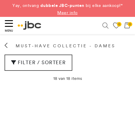
dubbele JBC-punten
Yay, ontvang
bij elke aankoop!*
Meer info
0
0
eken
Search
MENU
MUST-HAVE COLLECTIE - DAMES
FILTER / SORTEER
18 van 18 items