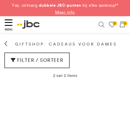
dubbele JBC-punten
Yay, ontvang
bij elke aankoop!*
Meer info
0
0
eken
Search
MENU
GIFTSHOP: CADEAUS VOOR DAMES
FILTER / SORTEER
2 van 2 items