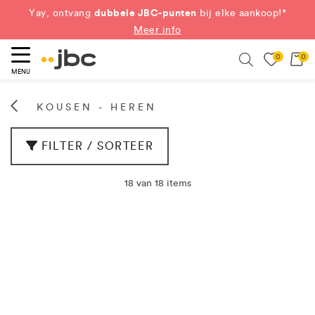
dubbele JBC-punten
Yay, ontvang
bij elke aankoop!*
Meer info
0
0
eken
Search
MENU
KOUSEN - HEREN
FILTER / SORTEER
18 van 18 items