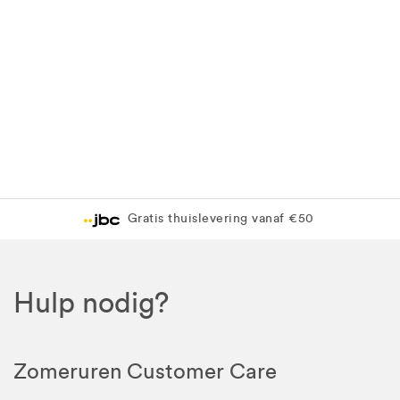
Levering in 1 pakket
Gratis levering in JBC-winkel
Hulp nodig?
Zomeruren Customer Care