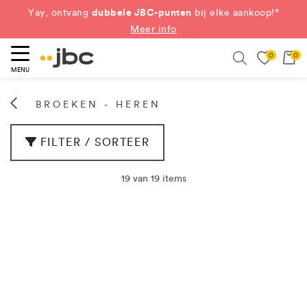
dubbele JBC-punten
Yay, ontvang
bij elke aankoop!*
Meer info
0
0
eken
Search
MENU
BROEKEN - HEREN
FILTER / SORTEER
19 van 19 items