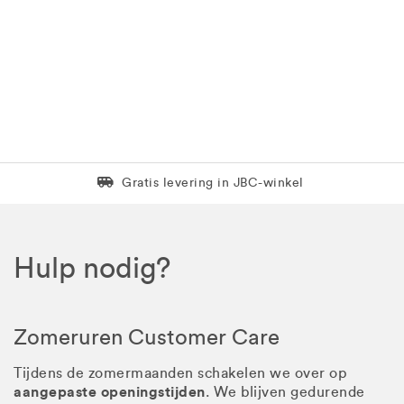
Levering in 1 pakket
Gratis levering in JBC-winkel
Hulp nodig?
Zomeruren Customer Care
Tijdens de zomermaanden schakelen we over op
aangepaste openingstijden
. We blijven gedurende