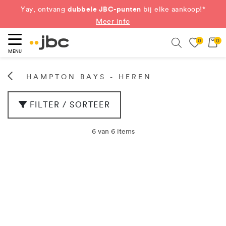
dubbele JBC-punten
Yay, ontvang
bij elke aankoop!*
Meer info
0
0
eken
Search
MENU
HAMPTON BAYS - HEREN
FILTER / SORTEER
6 van 6 items