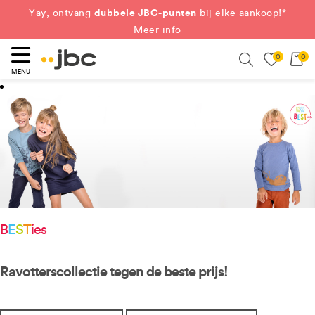
dubbele JBC-punten
Yay, ontvang
bij elke aankoop!*
Meer info
0
0
eken
Search
MENU
B
E
S
T
ies
Ravotterscollectie tegen de beste prijs!