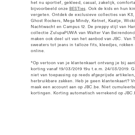
het nu sportief, gekleed, casual, zakelijk, comfortab
bijvoorbeeld onze
BESTies
. Ook de kids en hun k
vergeten. Ontdek de exclusieve collecties van K3
Ghost Rockers, Mega Mindy, Ketnet, Kaatje, Wickie
Nachtwacht en Campus 12. De preppy stijl van Ham
collectie ZulupaPUWA van Walter Van Beirendonck
maken ook deel uit van het aanbod van JBC. Van T-
sweaters tot jeans in talloze fits, kleedjes, rokken
online.
*Op vertoon van je klantenkaart ontvang je bij aa
korting vanaf 19/03/2019 19u t.e.m. 24/03/2019. Ge
niet van toepassing op reeds afgeprijsde artikele
herbruikbare zakken. Heb je geen klantenkaart? Vr
maak een account aan op JBC.be. Niet cumuleerba
kortingen. Korting automatisch verrekend op JBC.