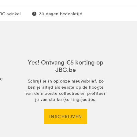
0 euro
Gratis retour
JBC-winkel
30 dagen bedenktijd
Yes! Ontvang €5 korting op
JBC.be
ze
Schrijf je in op onze nieuwsbrief, zo
ben je altijd als eerste op de hoogte
van de mooiste collecties en profiteer
je van sterke (kortings)acties.
INSCHRIJVEN