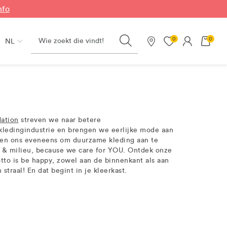
nfo
Search
0
0
NL
Onze winkels
ation
streven we naar betere
kledingindustrie en brengen we eerlijke mode aan
eren ons eveneens om duurzame kleding aan te
 & milieu, because we care for YOU. Ontdek onze
tto is be happy, zowel aan de binnenkant als aan
straal! En dat begint in je kleerkast.