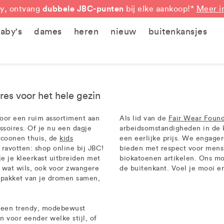
dubbele JBC-punten
y, ontvang
bij elke aankoop!*
Meer i
aby's
dames
heren
nieuw
buitenkansjes
res voor het hele gezin
 voor een ruim assortiment aan
Als lid van de
Fair Wear Found
soires. Of je nu een dagje
arbeidsomstandigheden in de 
cocoonen thuis, de
kids
een eerlijke prijs. We engag
t ravotten: shop online bij JBC!
bieden met respect voor mens
e je kleerkast uitbreiden met
biokatoenen artikelen. Ons mo
r wat wils, ook voor zwangere
de buitenkant. Voel je mooi en 
 pakket van je dromen samen,
n een trendy, modebewust
n voor eender welke stijl, of