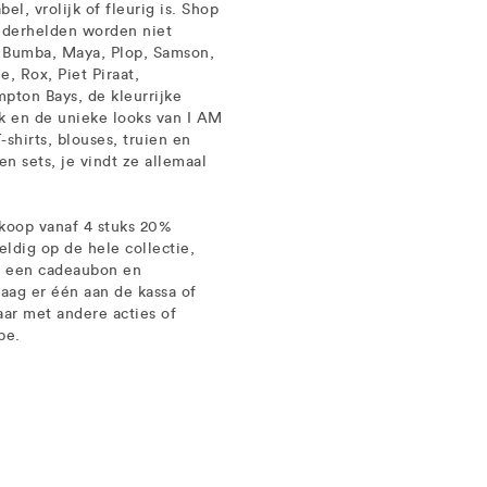
el, vrolijk of fleurig is. Shop
inderhelden worden niet
, Bumba, Maya, Plop, Samson,
, Rox, Piet Piraat,
pton Bays, de kleurrijke
 en de unieke looks van I AM
shirts, blouses, truien en
 en sets, je vindt ze allemaal
nkoop vanaf 4 stuks 20%
ldig op de hele collectie,
n, een cadeaubon en
aag er één aan de kassa of
ar met andere acties of
be.