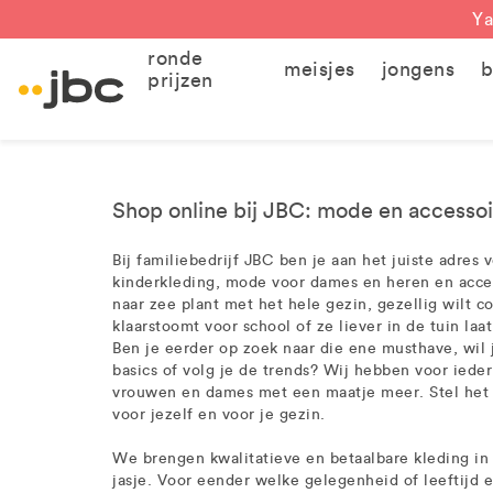
Ya
ronde
meisjes
jongens
b
prijzen
Shop online bij JBC: mode en accessoi
Bij familiebedrijf JBC ben je aan het juiste adres
kinderkleding, mode voor dames en heren en acces
naar zee plant met het hele gezin, gezellig wilt 
klaarstoomt voor school of ze liever in de tuin laa
Ben je eerder op zoek naar die ene musthave, wil j
basics of volg je de trends? Wij hebben voor iede
vrouwen en dames met een maatje meer. Stel het
voor jezelf en voor je gezin.
We brengen kwalitatieve en betaalbare kleding i
jasje. Voor eender welke gelegenheid of leeftijd e