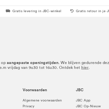
Levering in 1 pakket
Gratis thuis vanaf 5
Gratis levering in JBC-winkel
Gratis retour in je 
aangepaste openingstijden
r op
. We blijven gedurende de
.e.m vrijdag van 9u30 tot 16u30. Ontdek het
hier
.
Voorwaarden
JBC
Algemene voorwaarden
JBC App
Privacy
JBC Op-Nieuw