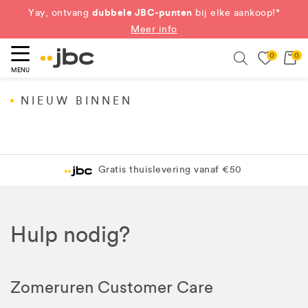
dubbele JBC-punten
Yay, ontvang
bij elke aankoop!*
Meer info
0
0
eken
Search
MENU
NIEUW BINNEN
Gratis thuislevering vanaf €50
Hulp nodig?
Zomeruren Customer Care